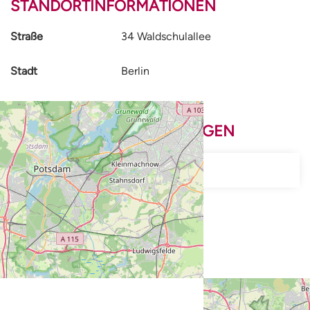
STANDORTINFORMATIONEN
Straße
34 Waldschulallee
Stadt
Berlin
Land
Deutschland
NÄCHSTE VERANSTALTUNGEN
Vorstands-Sprechstunde
14.09.2026
16:00
-
17:00